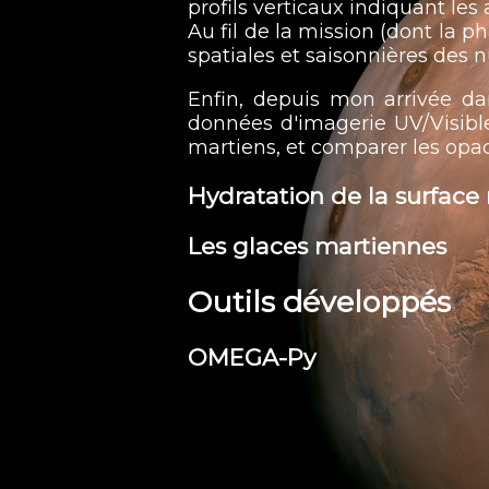
profils verticaux indiquant les
Au fil de la mission (dont la p
spatiales et saisonnières des 
Enfin, depuis mon arrivée da
données d'imagerie UV/Visible
martiens, et comparer les opac
Hydratation de la surface
Les glaces martiennes
Outils développés
OMEGA-Py