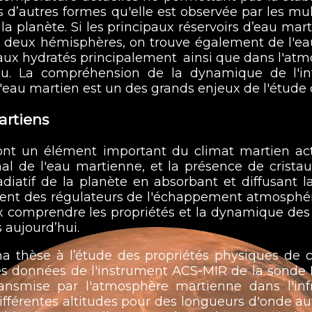
us d’autres formes qu'elle est observée par les m
e la planète. Si les principaux réservoirs d’eau mar
 deux hémisphères, on trouve également de l'ea
éraux hydratés principalement ainsi que dans l'at
. La compréhension de la dynamique de l'inte
 l'eau martien est un des grands enjeux de l'étude
artiens
nt un élément important du climat martien actu
onal de l'eau martienne, et la présence de crist
diatif de la planète en absorbant et diffusant l
ment des régulateurs de l'échappement atmosphéri
ux comprendre les propriétés et la dynamique des
 aujourd’hui.
ma thèse à l’étude des propriétés physiques de ce
r des données de l'instrument ACS-MIR de la sonde
ransmise par l'atmosphère martienne dans l'inf
à différentes altitudes pour des longueurs d'onde 