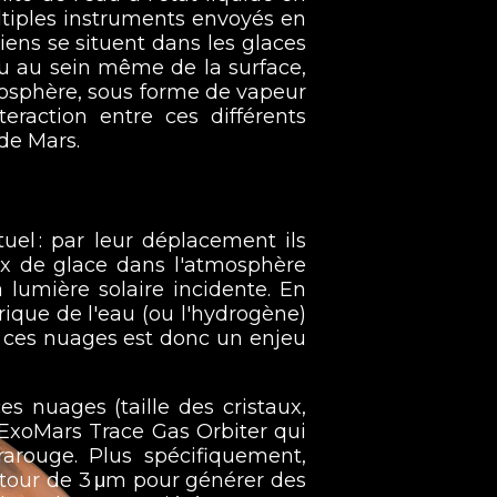
ultiples instruments envoyés en
tiens se situent dans les glaces
u au sein même de la surface,
mosphère, sous forme de vapeur
raction entre ces différents
 de Mars.
el : par leur déplacement ils
aux de glace dans l'atmosphère
a lumière solaire incidente. En
que de l'eau (ou l'hydrogène)
 ces nuages est donc un enjeu
s nuages (taille des cristaux,
 ExoMars Trace Gas Orbiter qui
rarouge. Plus spécifiquement,
autour de 3 μm pour générer des