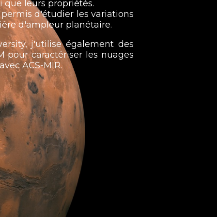
i que leurs propriétés.
 permis d'étudier les variations
ière d'ampleur planétaire.
sity, j'utilise également des
M pour caractériser les nuages
 avec ACS-MIR.